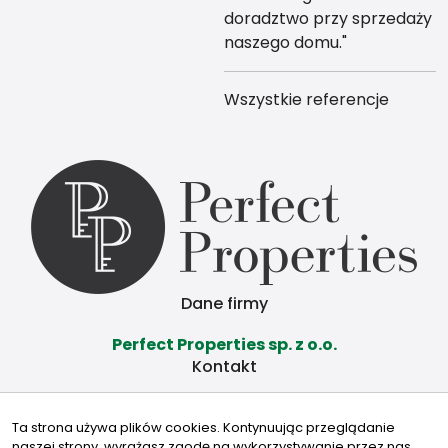
doradztwo przy sprzedaży
naszego domu."
Wszystkie referencje
Dane firmy
Perfect Properties sp. z o.o.
Kontakt
d.mis@perfectproperties.pl
Ta strona używa plików cookies. Kontynuując przeglądanie
602 629 808
naszej strony, wyrażasz zgodę na wykorzystywanie przez nas