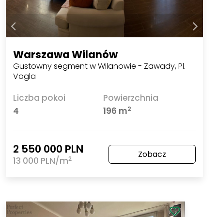
Warszawa Wilanów
Gustowny segment w Wilanowie - Zawady, Pl.
Vogla
Liczba pokoi
Powierzchnia
2
4
196 m
2 550 000 PLN
Zobacz
2
13 000 PLN/m