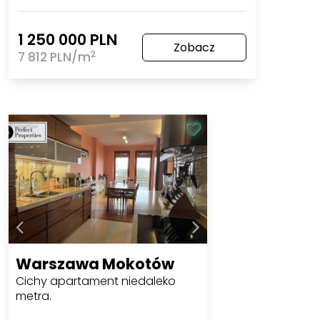
1 250 000 PLN
Zobacz
2
7 812 PLN/m
Warszawa Mokotów
Cichy apartament niedaleko
metra.