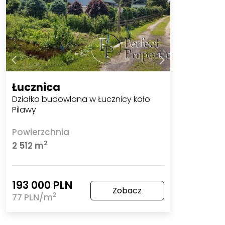
Łucznica
Działka budowlana w Łucznicy koło
Pilawy
Powierzchnia
2
2 512 m
193 000 PLN
Zobacz
2
77 PLN/m