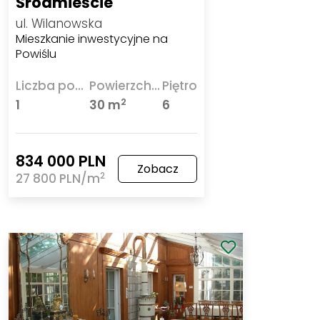
Śródmieście
ul. Wilanowska
Mieszkanie inwestycyjne na
Powiślu
Liczba pokoi
Powierzchnia
Piętro
2
1
30 m
6
834 000 PLN
Zobacz
2
27 800 PLN/m