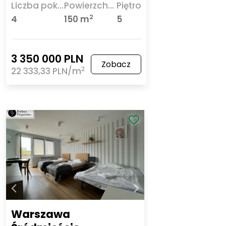
Liczba pokoi
Powierzchnia
Piętro
2
4
150 m
5
3 350 000 PLN
Zobacz
2
22 333,33 PLN/m
Warszawa