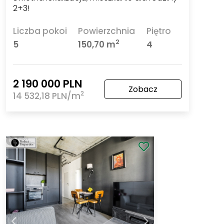
2+3!
Liczba pokoi
Powierzchnia
Piętro
2
5
150,70 m
4
2 190 000 PLN
Zobacz
2
14 532,18 PLN/m