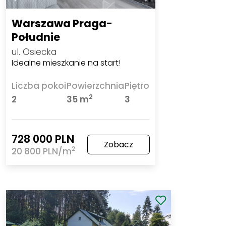
Warszawa Praga-
Południe
ul. Osiecka
Idealne mieszkanie na start!
Liczba pokoi
Powierzchnia
Piętro
2
2
35 m
3
728 000 PLN
Zobacz
2
20 800 PLN/m