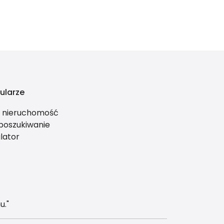
ularze
ś nieruchomość
 poszukiwanie
lator
u."