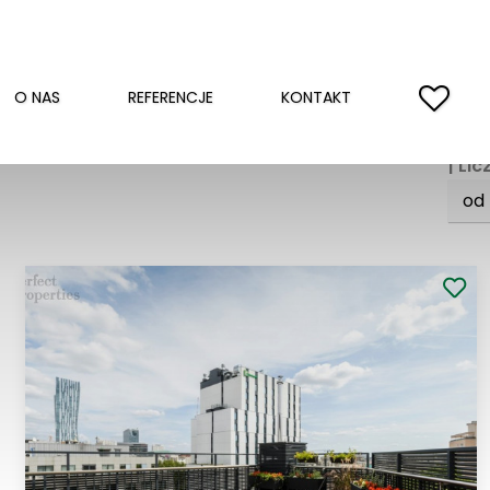
apa
Piętro…
O NAS
REFERENCJE
KONTAKT
NIE
| Li
od