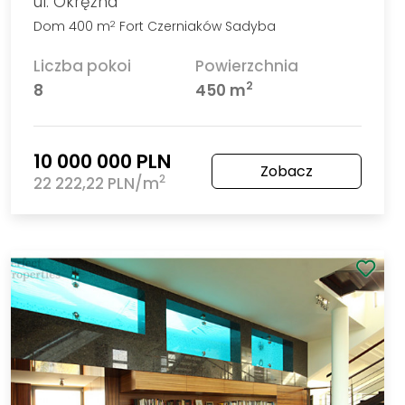
ul. Okrężna
Dom 400 m
Fort Czerniaków Sadyba
2
Liczba pokoi
Powierzchnia
2
8
450 m
10 000 000 PLN
Zobacz
2
22 222,22 PLN/m