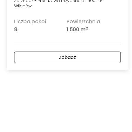
Sprzedaż - Prestiżowa rezydencja 1.500 m
Wilanów
Liczba pokoi
Powierzchnia
2
8
1 500 m
Zobacz