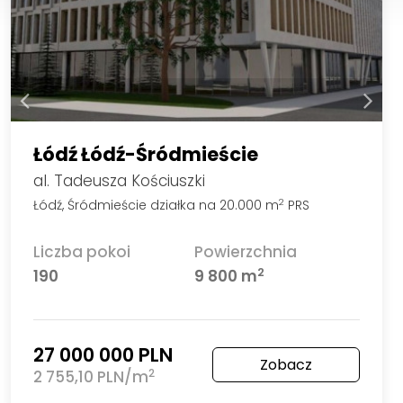
Łódź Łódź-Śródmieście
al. Tadeusza Kościuszki
Łódź, Śródmieście działka na 20.000 m
PRS
2
Liczba pokoi
Powierzchnia
2
190
9 800 m
27 000 000 PLN
Zobacz
2
2 755,10 PLN/m