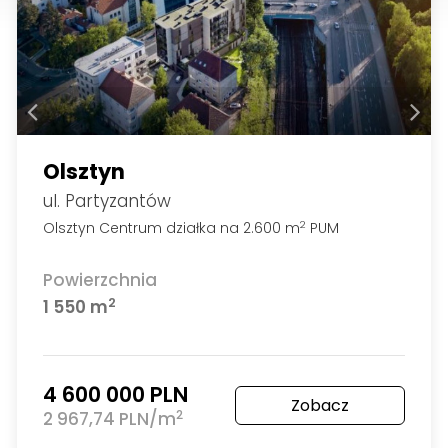
Olsztyn
ul. Partyzantów
Olsztyn Centrum działka na 2.600 m
PUM
2
Powierzchnia
2
1 550 m
4 600 000 PLN
Zobacz
2
2 967,74 PLN/m