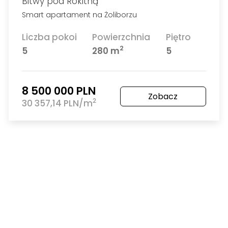
Bitwy pod Rokitną
Smart apartament na Żoliborzu
Liczba pokoi
Powierzchnia
Piętro
2
5
280 m
5
8 500 000 PLN
Zobacz
2
30 357,14 PLN/m