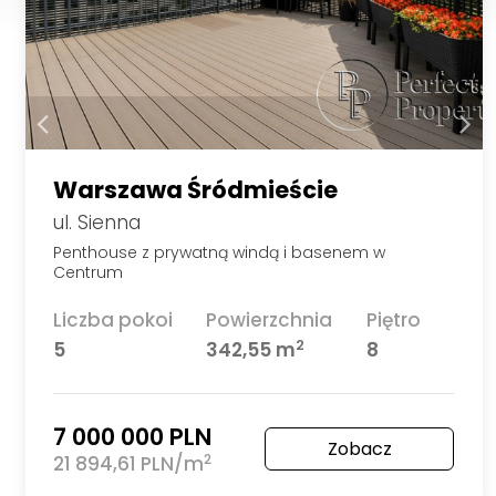
Warszawa Śródmieście
ul. Sienna
Penthouse z prywatną windą i basenem w
Centrum
Liczba pokoi
Powierzchnia
Piętro
2
5
342,55 m
8
7 000 000 PLN
Zobacz
2
21 894,61 PLN/m