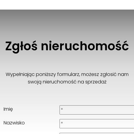
Perfect Properties sp. z o.o.
602 629 808
d.mis@perfectproperties.pl
Zgłoś nieruchomość
Wypełniając poniższy formularz, możesz zgłosić nam
swoją nieruchomość na sprzedaż
Imię
Nazwisko