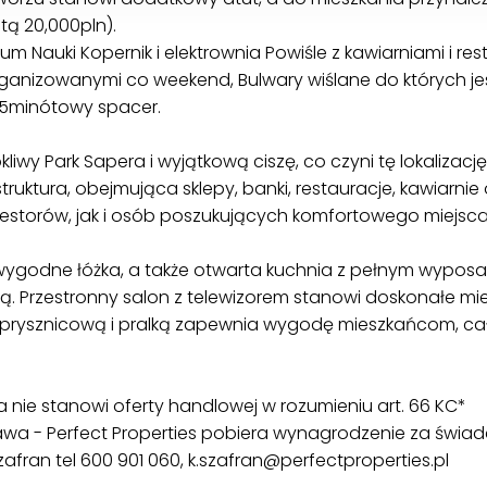
ą 20,000pln).
trum Nauki Kopernik i elektrownia Powiśle z kawiarniami i 
organizowanymi co weekend, Bulwary wiślane do których je
 15minótowy spacer.
liwy Park Sapera i wyjątkową ciszę, co czyni tę lokalizacj
struktura, obejmująca sklepy, banki, restauracje, kawiarnie 
westorów, jak i osób poszukujących komfortowego miejsca
y wygodne łóżka, a także otwarta kuchnia z pełnym wypos
ką. Przestronny salon z telewizorem stanowi doskonałe m
prysznicową i pralką zapewnia wygodę mieszkańcom, cał
 nie stanowi oferty handlowej w rozumieniu art. 66 KC*
a - Perfect Properties pobiera wynagrodzenie za świadc
afran tel 600 901 060, k.szafran@perfectproperties.pl