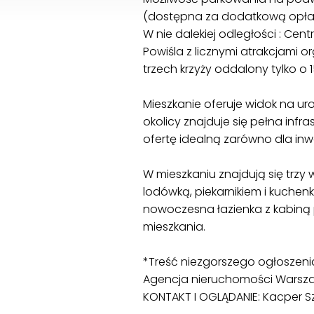
(dostępna za dodatkową opłat
W nie dalekiej odległości : Cen
Powiśla z licznymi atrakcjami 
trzech krzyży oddalony tylko o
Mieszkanie oferuje widok na urok
okolicy znajduje się pełna infra
ofertę idealną zarówno dla in
W mieszkaniu znajdują się trz
lodówką, piekarnikiem i kuchen
nowoczesna łazienka z kabiną 
mieszkania.
*Treść niezgorszego ogłoszenia
Agencja nieruchomości Warszaw
KONTAKT I OGLĄDANIE: Kacper Sz