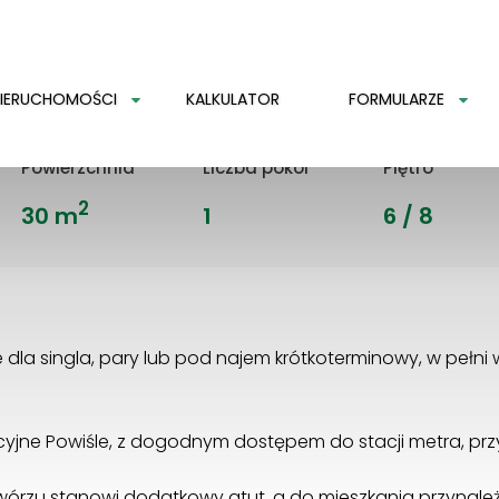
szawa, Śródmieście,
IERUCHOMOŚCI
KALKULATOR
FORMULARZE
Powierzchnia
Liczba pokoi
Piętro
2
30 m
1
6 / 8
 dla singla, pary lub pod najem krótkoterminowy, w pełni
akcyjne Powiśle, z dogodnym dostępem do stacji metra, p
rzu stanowi dodatkowy atut, a do mieszkania przynależ