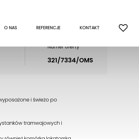
O NAS
REFERENCJE
KONTAKT
Numer oferty
321/7334/OMS
 wyposażone i świeżo po
rzystanków tramwajowych i
y również komórka lokatorska,