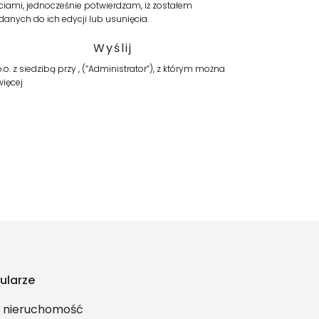
iami, jednocześnie potwierdzam, iż zostałem
anych do ich edycji lub usunięcia.
. z siedzibą przy , (“Administrator”), z którym można
więcej
ularze
ś nieruchomość