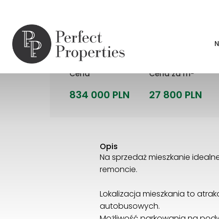
Mieszkanie | Sprzedaż |
War
ul. Wilanowska
N
2
Cena
Cena za m
834 000 PLN
27 800 PLN
Opis
Na sprzedaż mieszkanie idealne
remoncie.
Lokalizacja mieszkania to atr
autobusowych.
Możliwość parkowania na podwó