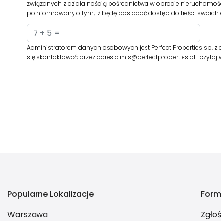
związanych z działalnością pośrednictwa w obrocie nieruchomośc
poinformowany o tym, iż będę posiadać dostęp do treści swoich d
Administratorem danych osobowych jest Perfect Properties sp. z o.o
się skontaktować przez adres d.mis@perfectproperties.pl…
czytaj 
Popularne Lokalizacje
Form
Warszawa
Zgło